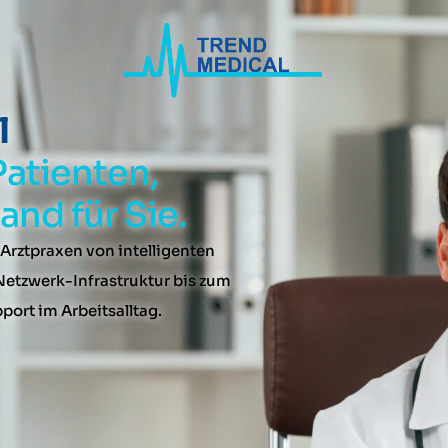
l
Patienten,
nd für Sie.
 Arztpraxen von intelligenten
Netzwerk-Infrastruktur bis zum
port im Arbeitsalltag.